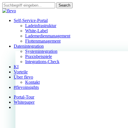
Skip
Search
to
Close
main
Search
content
search
Menu
Self-Service-Portal
Ladeinfrastruktur
White-Label
Lademedienmanagement
Flottenmanagement
Datenintegration
Systemintegration
Praxisbeispiele
Integrations-Check
KI
Vorteile
Über flevo
Kontakt
#flevoinsights
Portal-Tour
Whitepaper
search