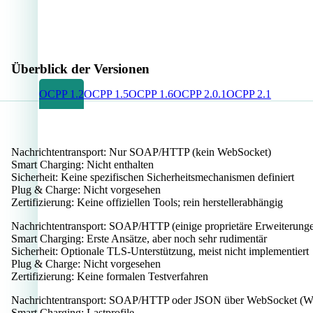
Überblick der Versionen
OCPP 1.2
OCPP 1.5
OCPP 1.6
OCPP 2.0.1
OCPP 2.1
Nachrichtentransport:
Nur SOAP/HTTP (kein WebSocket)
Smart Charging:
Nicht enthalten
Sicherheit:
Keine spezifischen Sicherheitsmechanismen definiert
Plug & Charge:
Nicht vorgesehen
Zertifizierung:
Keine offiziellen Tools; rein herstellerabhängig
Nachrichtentransport:
SOAP/HTTP (einige proprietäre Erweiterung
Smart Charging:
Erste Ansätze, aber noch sehr rudimentär
Sicherheit:
Optionale TLS-Unterstützung, meist nicht implementiert
Plug & Charge:
Nicht vorgesehen
Zertifizierung:
Keine formalen Testverfahren
Nachrichtentransport:
SOAP/HTTP oder JSON über WebSocket (
Smart Charging:
Lastprofile