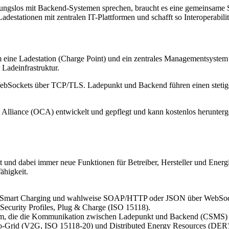
bungslos mit Backend-Systemen sprechen, braucht es eine gemeinsame 
stationen mit zentralen IT-Plattformen und schafft so Interoperabilitä
 dem eine Ladestation (Charge Point) und ein zentrales Managementsy
Ladeinfrastruktur.
 WebSockets über TCP/TLS. Ladepunkt und Backend führen einen stetigen
 Alliance (OCA) entwickelt und gepflegt und kann
kostenlos herunter
t und dabei immer neue Funktionen für Betreiber, Hersteller und Energi
ähigkeit.
von Smart Charging und wahlweise SOAP/HTTP oder JSON über WebSoc
ecurity Profiles, Plug & Charge (ISO 15118).
rm, die die Kommunikation zwischen Ladepunkt und Backend (CSMS) f
to-Grid (V2G, ISO 15118-20) und Distributed Energy Resources (DER)